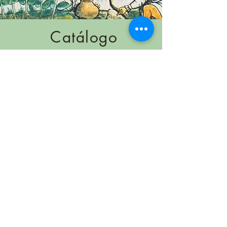
Catálogo
de plantas
medicinales
Queremos honrar nuestro
legado prehispánico y europeo
con el
nuevo
catálogo.
Disponible en
Opiniones