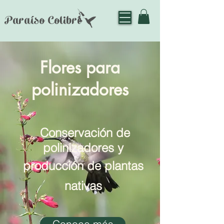
Paraíso Colibrí
Flores para
polinizadores
Conservación d
e
polinizadores y
producción de plantas
nativas
Conoce más