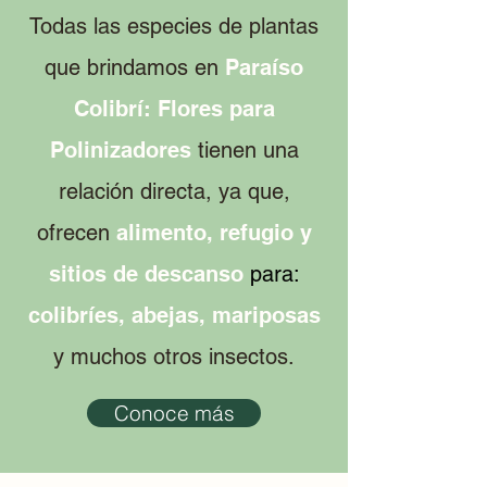
Todas las especies de plantas
que brindamos en
Paraíso
Colibrí: Flores para
Polinizadores
tienen una
relación directa, ya que,
ofrecen
alimento, refugio y
sitios de descanso
para:
colibríes, abejas, mariposas
y muchos otros insectos.
Conoce más