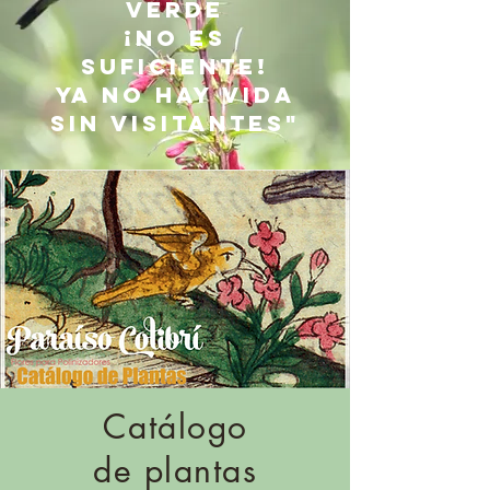
verde
¡no es
suficiente!
Ya
no hay vida
sin visitantes"
Catálogo
de plantas