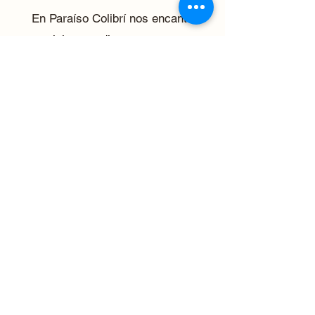
En Paraíso Colibrí nos encanta
participar en diversos eventos,
síguenos y entérate en donde puedes
encontrarnos.
Conoce más