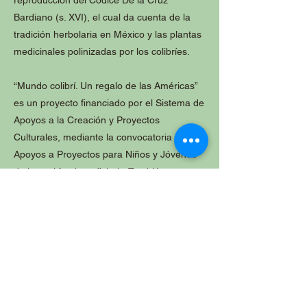
Bardiano (s. XVI), el cual da cuenta de la
tradición herbolaria en México y las plantas
medicinales polinizadas por los colibríes.
“Mundo colibrí. Un regalo de las Américas”
es un proyecto financiado por el Sistema de
Apoyos a la Creación y Proyectos
Culturales, mediante la convocatoria de
Apoyos a Proyectos para Niños y Jóvenes
de la cual fue beneficiario. También cuenta
con el apoyo de la organización Redes para
la Conservación de Colibríes (Hummingbird
Conservation Networks), con sede en
Estados Unidos y participación de
científicos y comunidades de otros países,
incluido México. Las plantas para
polinizadores que acompañarán la