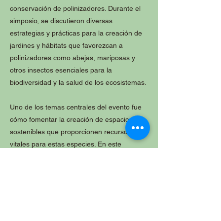
conservación de polinizadores. Durante el
simposio, se discutieron diversas
estrategias y prácticas para la creación de
jardines y hábitats que favorezcan a
polinizadores como abejas, mariposas y
otros insectos esenciales para la
biodiversidad y la salud de los ecosistemas.
Uno de los temas centrales del evento fue
cómo fomentar la creación de espacios
sostenibles que proporcionen recursos
vitales para estas especies. En este
contexto, participamos con una charla
enfocada en la importancia de elegir la
"planta adecuada en el sitio adecuado" para
favorecer las especies nativas. Esta
propuesta busca sensibilizar sobre la
importancia de utilizar plantas autóctonas