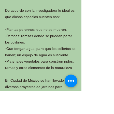
De acuerdo con la investigadora lo ideal es
que dichos espacios cuenten con:
-Plantas perennes: que no se mueren.
-Perchas: ramitas donde se puedan parar
los colibríes.
-Que tengan agua: para que los colibríes se
bañen; un espejo de agua es suficiente.
-Materiales vegetales para construir nidos:
ramas y otros elementos de la naturaleza.
En Ciudad de México se han llevado
diversos proyectos de jardines para
colibríes, empezando por la FES de Iztacala
en 2014 al instalar jardineras en
preparatorias como la IEMS 4 ubicada en
Tláhuac. También se han intervenido