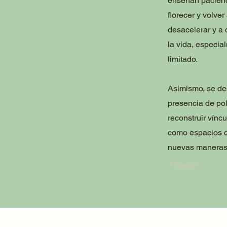
enseñan pacienci
florecer y volver
desacelerar y a 
la vida, especia
limitado.
Asimismo, se des
presencia de po
reconstruir víncu
como espacios c
nuevas maneras 
Anterior