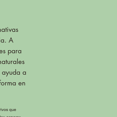
nativas
da. A
nes para
naturales
s ayuda a
 forma en
vivos que