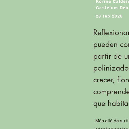
Korina Calder
Gastélum-Deb
28 feb 2026
Reflexionar
pueden con
partir de 
polinizado
crecer, fl
comprender
que habit
Más allá de su f