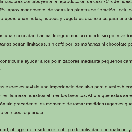
inizadoras contribuyen a la reproducción de casi 75% de nuestr
5%, aproximadamente, de todas las plantas de floración, inclui
 proporcionan frutas, nueces y vegetales esenciales para una di
on una necesidad básica. Imaginemos un mundo sin polinizador
arias serían limitadas, sin café por las mañanas ni chocolate pa
ontribuir a ayudar a los polinizadores mediante pequeños cam
s.
tas especies reviste una importancia decisiva para nuestro bien
 en la mesa nuestros alimentos favoritos. Ahora que éstas se e
sión sin precedente, es momento de tomar medidas urgentes qu
ro en nuestro planeta.
edad, el lugar de residencia o el tipo de actividad que realices,