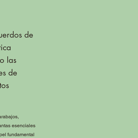
uerdos de
ica
o las
es de
tos
arabajos,
antas esenciales
apel fundamental