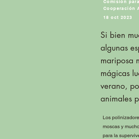
Comisión para
Cooperación 
18 oct 2023
Si bien mu
algunas es
mariposa m
mágicas lu
verano, po
animales p
Los polinizador
moscas y muchos
para la supervi