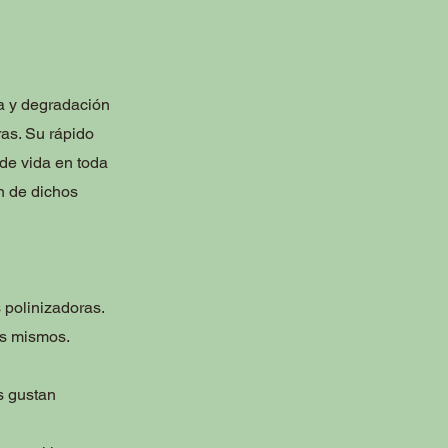
a y degradación
ras. Su rápido
de vida en toda
n de dichos
 polinizadoras.
os mismos.
s gustan