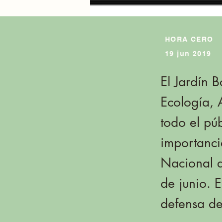
HORA CERO
19 jun 2019
El Jardín B
Ecología, 
todo el pú
importanci
Nacional d
de junio. 
defensa de