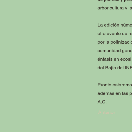
arboricultura y 
La edición númer
otro evento de r
por la polinizaci
comunidad genera
énfasis en ecosi
del Bajío del IN
Pronto estaremo
además en las pá
A.C.
Anterior