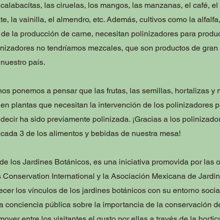
s calabacitas, las ciruelas, los mangos, las manzanas, el café, e
e, la vainilla, el almendro, etc. Además, cultivos como la alfalfa
 la producción de carne, necesitan polinizadores para produci
inizadores no tendríamos mezcales, que son productos de gran 
nuestro país.
s ponemos a pensar que las frutas, las semillas, hortalizas y
 en plantas que necesitan la intervención de los polinizadores 
 decir ha sido previamente polinizada. ¡Gracias a los poliniza
e cada 3 de los alimentos y bebidas de nuestra mesa!
de los Jardines Botánicos, es una iniciativa promovida por las
 Conservation International y la Asociación Mexicana de Jardi
cer los vínculos de los jardines botánicos con su entorno social,
a conciencia pública sobre la importancia de la conservación de
over entre los visitantes el gusto por ellas a través de la horticu