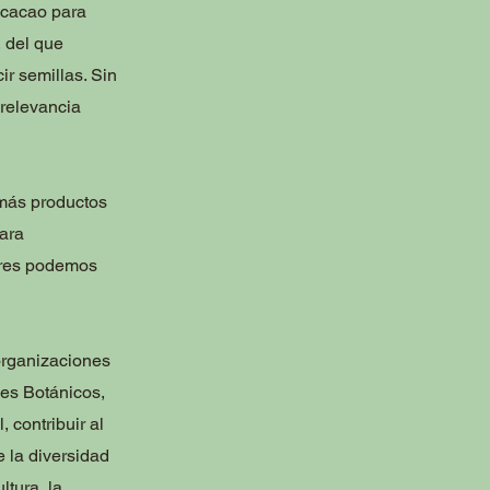
l cacao para
, del que
r semillas. Sin
relevancia
 más productos
para
dores podemos
 organizaciones
nes Botánicos,
 contribuir al
 la diversidad
ltura, la