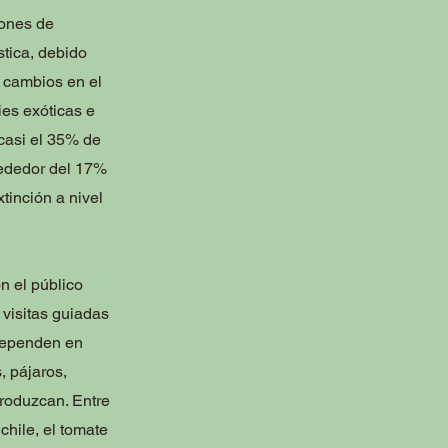
iones de
tica, debido
s cambios en el
ies exóticas e
casi el 35% de
rededor del 17%
tinción a nivel
n el público
 visitas guiadas
 dependen en
, pájaros,
produzcan. Entre
chile, el tomate