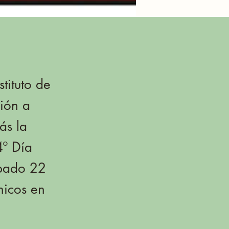
stituto de
ción a
ás la
4º Día
ábado 22
nicos en