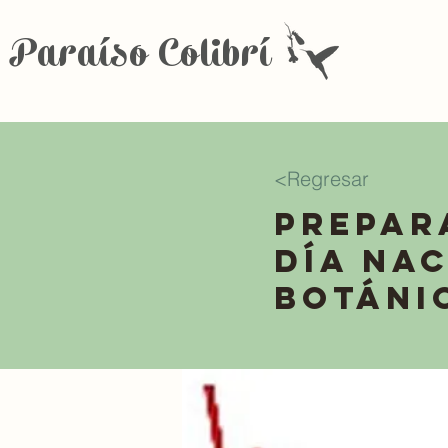
Paraíso Colibrí
<Regresar
Prepar
Día Na
Botáni