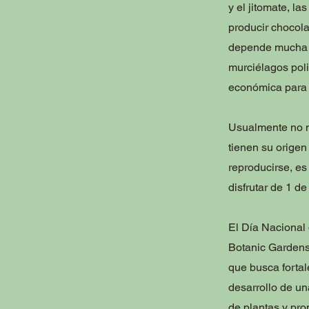
y el jitomate, la
producir chocolat
depende mucha de
murciélagos pol
económica para 
Usualmente no no
tienen su origen
reproducirse, es
disfrutar de 1 d
El Día Nacional 
Botanic Gardens
que busca fortale
desarrollo de un
de plantas y prom