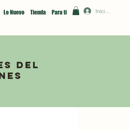
Iniciar sesión
Lo Nuevo
Tienda
Para ti
es del
ines