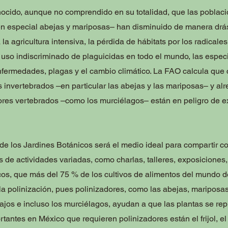
ocido, aunque no comprendido en su totalidad, que las poblac
en especial abejas y mariposas– han disminuido de manera drás
la agricultura intensiva, la pérdida de hábitats por los radicale
l uso indiscriminado de plaguicidas en todo el mundo, las espec
nfermedades, plagas y el cambio climático. La FAO calcula que 
s invertebrados –en particular las abejas y las mariposas– y al
ores vertebrados –como los murciélagos– están en peligro de ex
de los Jardines Botánicos será el medio ideal para compartir co
és de actividades variadas, como charlas, talleres, exposiciones,
icos, que más del 75 % de los cultivos de alimentos del mundo
a polinización, pues polinizadores, como las abejas, mariposas
bajos e incluso los murciélagos, ayudan a que las plantas se re
rtantes en México que requieren polinizadores están el frijol, el 