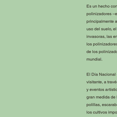
Es un hecho con
polinizadores –
principalmente a 
uso del suelo, e
invasoras, las e
los polinizadore
de los polinizad
mundial.
El Día Nacional 
visitante, a trav
y eventos artíst
gran medida de l
polillas, escara
los cultivos impo