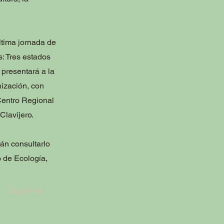
ltima jornada de
s: Tres estados
 presentará a la
nización, con
Centro Regional
Clavijero.
án consultarlo
o de Ecología,
Siguiente