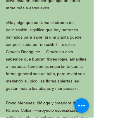
clave está en conocer qué tipo de flores
atrae más a estas aves.
«Hay algo que se llama síndrome de
polinización: significa que hay patrones
definidos para saber si una planta puede
ser polinizada por un colibrí —explica
Claudia Rodríguez—. Gracias a esto
sabemos que buscan flores rojas, amarillas
o moradas. También es importante que la
forma general sea un tubo, porque ahí van
metiendo su pico; las flores abiertas les
gustan más a las abejas y mariposas».
Rocío Meneses, bióloga y creadora de
Paraíso Colibrí —proyecto especializado en
cultivar plantas silvestres para estos pájaros
—, recomienda sembrar las siguientes