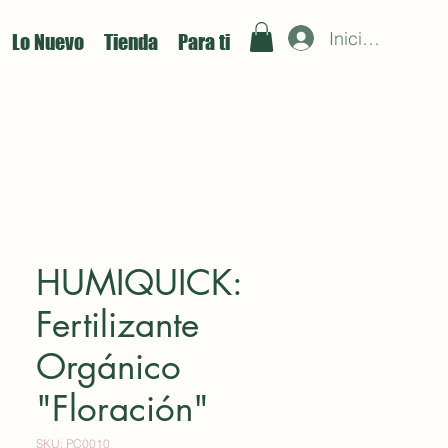
Iniciar sesión
Lo Nuevo
Tienda
Para ti
HUMIQUICK:
Fertilizante
Orgánico
"Floración"
SKU: PC0010