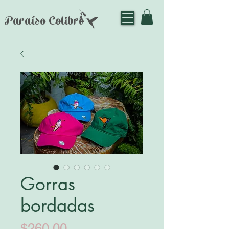
Paraíso Colibrí
Gorras
bordadas
Precio
$260.00