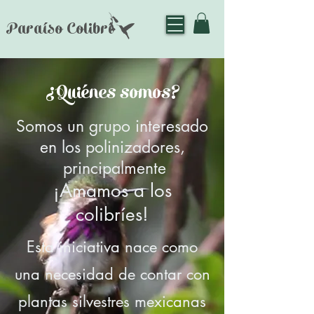
Paraíso Colibrí
¿Quiénes somos?
Somos un grupo interesado
en los polinizadores,
principalmente
¡Amamos a los
colibríes!
Esta iniciativa nace como
una necesidad de contar con
plantas silvestres mexicanas