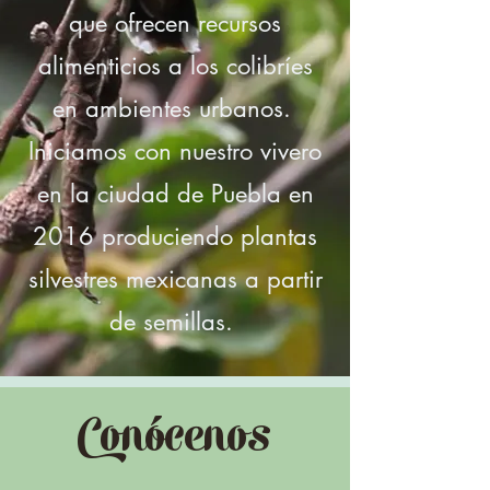
que ofrecen recursos
alimenticios a los colibríes
en ambientes urbanos.
Iniciamos con nuestro vivero
en la ciudad de Puebla en
2016 produciendo plantas
silvestres mexicanas a partir
de semillas.
Conócenos